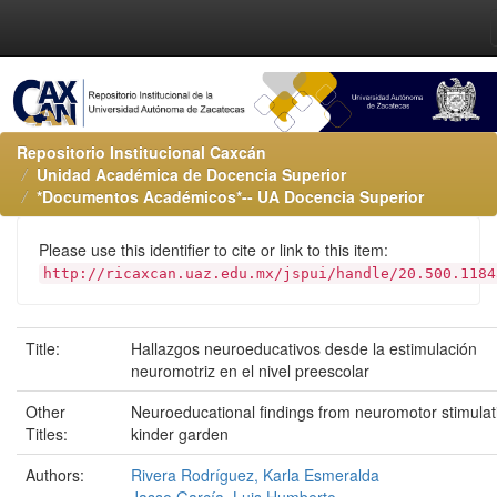
Repositorio Institucional Caxcán
Unidad Académica de Docencia Superior
*Documentos Académicos*-- UA Docencia Superior
Please use this identifier to cite or link to this item:
http://ricaxcan.uaz.edu.mx/jspui/handle/20.500.1184
Title:
Hallazgos neuroeducativos desde la estimulación
neuromotriz en el nivel preescolar
Other
Neuroeducational findings from neuromotor stimulat
Titles:
kinder garden
Authors:
Rivera Rodríguez, Karla Esmeralda
Jasso García, Luis Humberto