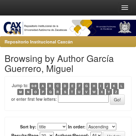
Repositorio Institucional Caxcán
Browsing by Author García
Guerrero, Miguel
Jump to:
0-9
A
B
C
D
E
F
G
H
I
J
K
L
M
N
O
P
Q
R
S
T
U
V
W
X
Y
Z
or enter first few letters:
Sort by:
In order:
Results/Page
Authors/Record: