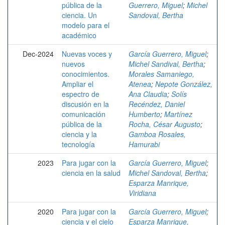
pública de la
Guerrero, Miguel
;
Michel
ciencia. Un
Sandoval, Bertha
modelo para el
académico
Dec-2024
Nuevas voces y
García Guerrero, Miguel
;
nuevos
Michel Sandival, Bertha
;
conocimientos.
Morales Samaniego,
Ampliar el
Atenea
;
Nepote González,
espectro de
Ana Claudia
;
Solís
discusión en la
Recéndez, Daniel
comunicación
Humberto
;
Martínez
pública de la
Rocha, César Augusto
;
ciencia y la
Gamboa Rosales,
tecnología
Hamurabi
2023
Para jugar con la
García Guerrero, Miguel
;
ciencia en la salud
Michel Sandoval, Bertha
;
Esparza Manrique,
Viridiana
2020
Para jugar con la
García Guerrero, Miguel
;
ciencia y el cielo
Esparza Manrique,