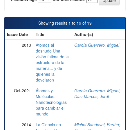
Showing results 1 to 19 of 19
Issue Date
Title
Author(s)
2013
Átomos al
García Guerrero, Miguel
desnudo Una
visión íntima de la
estructura de la
materia... y de
quienes la
develaron
Oct-2021
Átomos y
García Guerrero, Miguel
;
Moléculas.
Díaz Marcos, Jordi
Nanotecnologías
para cambiar el
mundo
2014
La Ciencia en
Michel Sandoval, Bertha
;