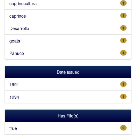
caprinocultura
1
caprinos
1
Desarrollo
1
goats
1
Pánuco
1
Date issued
1991
1
1994
1
Has File(s)
true
2