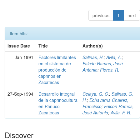
previous
1
next
Item hits:
Issue Date
Title
Author(s)
Jan-1991
Factores limitantes
Salinas, H.
;
Avila, A.
;
en el sistema de
Falcón Ramos, José
producción de
Antonio
;
Flores, R.
caprinos en
Zacatecas
27-Sep-1994
Desarrollo integral
Celaya, G. C.
;
Salinas, G.
de la caprinocultura
H.
;
Echavarria Chairez,
en Pánuco
Francisco
;
Falcón Ramos,
Zacatecas
José Antonio
;
Avila, F. R.
Discover