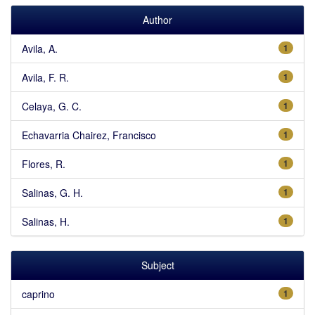
Author
Avila, A.
1
Avila, F. R.
1
Celaya, G. C.
1
Echavarria Chairez, Francisco
1
Flores, R.
1
Salinas, G. H.
1
Salinas, H.
1
Subject
caprino
1