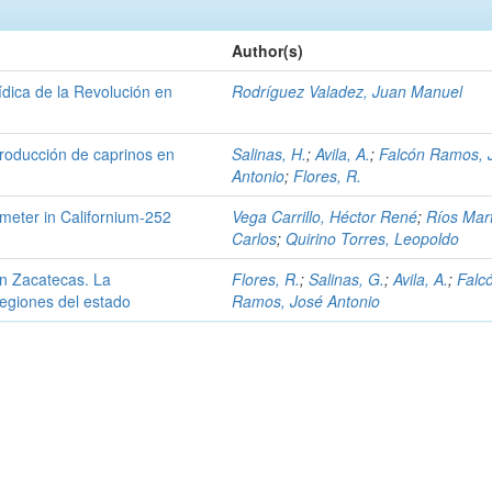
Author(s)
rídica de la Revolución en
Rodríguez Valadez, Juan Manuel
producción de caprinos en
Salinas, H.
;
Avila, A.
;
Falcón Ramos, 
Antonio
;
Flores, R.
ometer in Californium-252
Vega Carrillo, Héctor René
;
Ríos Mar
Carlos
;
Quirino Torres, Leopoldo
en Zacatecas. La
Flores, R.
;
Salinas, G.
;
Avila, A.
;
Falc
regiones del estado
Ramos, José Antonio