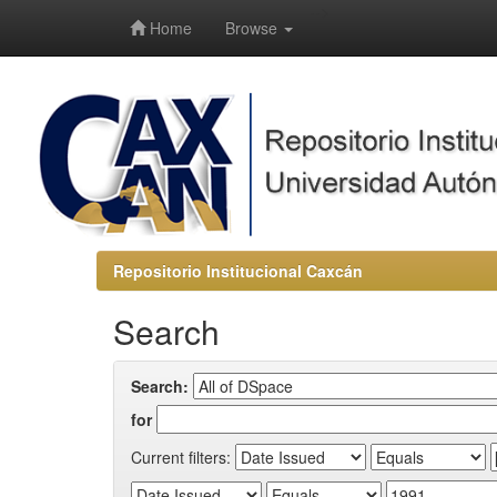
-->
Home
Browse
Repositorio Institucional Caxcán
Search
Search:
for
Current filters: