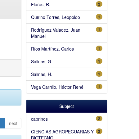
Flores, R.
2
Quirino Torres, Leopoldo
1
Rodríguez Valadez, Juan
1
Manuel
Ríos Martínez, Carlos
1
Salinas, G.
1
Salinas, H.
1
Vega Carrillo, Héctor René
1
Subject
caprinos
2
1
next
CIENCIAS AGROPECUARIAS Y
2
BIOTECNO...