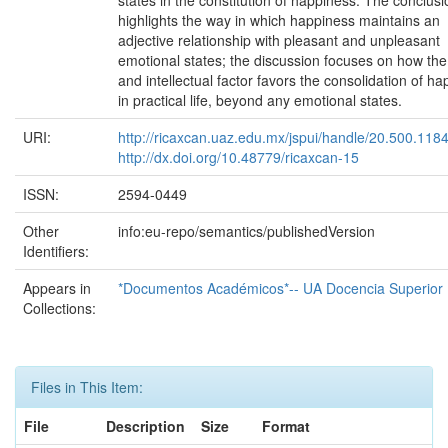
highlights the way in which happiness maintains an
adjective relationship with pleasant and unpleasant
emotional states; the discussion focuses on how th
and intellectual factor favors the consolidation of h
in practical life, beyond any emotional states.
URI:
http://ricaxcan.uaz.edu.mx/jspui/handle/20.500.118
http://dx.doi.org/10.48779/ricaxcan-15
ISSN:
2594-0449
Other
info:eu-repo/semantics/publishedVersion
Identifiers:
Appears in
*Documentos Académicos*-- UA Docencia Superior
Collections:
Files in This Item:
File
Description
Size
Format