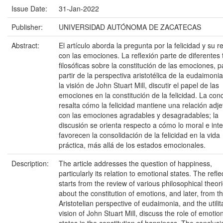
Issue Date:
31-Jan-2022
Publisher:
UNIVERSIDAD AUTÓNOMA DE ZACATECAS
Abstract:
El artículo aborda la pregunta por la felicidad y su r
con las emociones. La reflexión parte de diferentes 
filosóficas sobre la constitución de las emociones, p
partir de la perspectiva aristotélica de la eudaimonia
la visión de John Stuart Mill, discutir el papel de las
emociones en la constitución de la felicidad. La con
resalta cómo la felicidad mantiene una relación adje
con las emociones agradables y desagradables; la
discusión se orienta respecto a cómo lo moral e inte
favorecen la consolidación de la felicidad en la vida
práctica, más allá de los estados emocionales.
Description:
The article addresses the question of happiness,
particularly its relation to emotional states. The refle
starts from the review of various philosophical theor
about the constitution of emotions, and later, from t
Aristotelian perspective of eudaimonia, and the utilit
vision of John Stuart Mill, discuss the role of emotio
states in the constitution of happiness. The conclusi