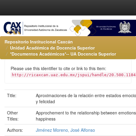
Repositorio Institucional Caxcán
Unidad Académica de Docencia Superior
*Documentos Académicos*-- UA Docencia Superior
Please use this identifier to cite or link to this item:
http://ricaxcan.uaz.edu.mx/jspui/handle/20.500.1184
Title:
Aproximaciones de la relación entre estados emoci
y felicidad
Other
Approchement to the relationship between emotion
Titles:
happiness
Authors:
Jiménez Moreno, José Alfonso