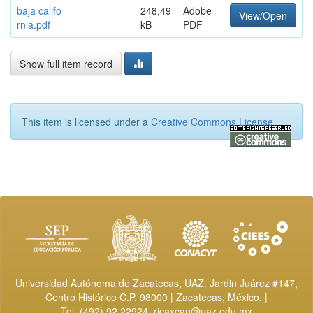
baja califo
248,49
Adobe
View/Open
rnia.pdf
kB
PDF
Show full item record
This item is licensed under a
Creative Commons License
Universidad Autónoma de Zacatecas, UAZ. Jardin Juárez #147,
Centro Histórico C.P. 98000 | Zacatecas, México. |
Tel. (492) 92 22924,
ricaxcan@uaz.edu.mx