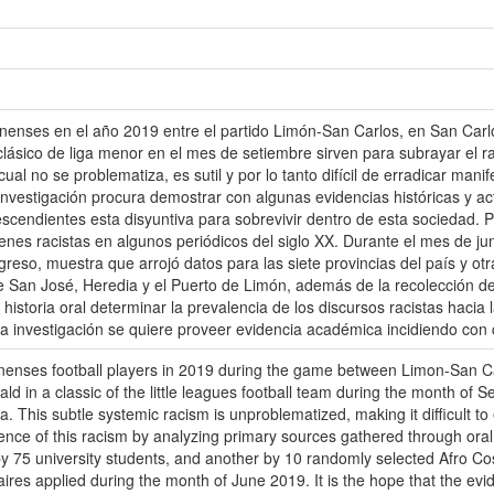
nenses en el año 2019 entre el partido Limón-San Carlos, en San Carlos 
ásico de liga menor en el mes de setiembre sirven para subrayar el ra
ual no se problematiza, es sutil y por lo tanto difícil de erradicar man
 investigación procura demostrar con algunas evidencias históricas y a
endientes esta disyuntiva para sobrevivir dentro de esta sociedad. Par
enes racistas en algunos periódicos del siglo XX. Durante el mes de ju
ngreso, muestra que arrojó datos para las siete provincias del país y o
de San José, Heredia y el Puerto de Limón, además de la recolección de
 historia oral determinar la prevalencia de los discursos racistas haci
a investigación se quiere proveer evidencia académica incidiendo con c
nenses football players in 2019 during the game between Limon-San Carl
d in a classic of the little leagues football team during the month of S
. This subtle systemic racism is unproblematized, making it difficult to 
idence of this racism by analyzing primary sources gathered through ora
 by 75 university students, and another by 10 randomly selected Afro C
ires applied during the month of June 2019. It is the hope that the evi