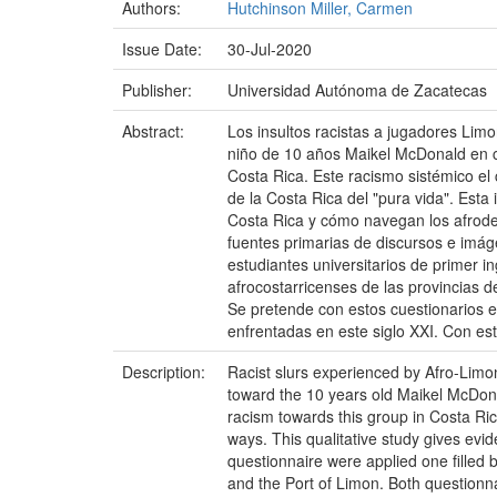
Authors:
Hutchinson Miller, Carmen
Issue Date:
30-Jul-2020
Publisher:
Universidad Autónoma de Zacatecas
Abstract:
Los insultos racistas a jugadores Limo
niño de 10 años Maikel McDonald en cl
Costa Rica. Este racismo sistémico el c
de la Costa Rica del "pura vida". Esta
Costa Rica y cómo navegan los afrodesc
fuentes primarias de discursos e imág
estudiantes universitarios de primer i
afrocostarricenses de las provincias 
Se pretende con estos cuestionarios e
enfrentadas en este siglo XXI. Con est
Description:
Racist slurs experienced by Afro-Limo
toward the 10 years old Maikel McDonal
racism towards this group in Costa Rica
ways. This qualitative study gives ev
questionnaire were applied one filled
and the Port of Limon. Both questionna