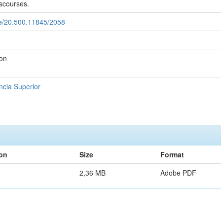
iscourses.
dle/20.500.11845/2058
ion
cia Superior
ion
Size
Format
2,36 MB
Adobe PDF