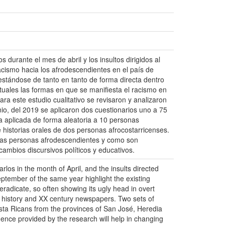
durante el mes de abril y los insultos dirigidos al
cismo hacia los afrodescendientes en el país de
ifestándose de tanto en tanto de forma directa dentro
ctuales las formas en que se manifiesta el racismo en
a este estudio cualitativo se revisaron y analizaron
nio, del 2019 se aplicaron dos cuestionarios uno a 75
tra aplicada de forma aleatoria a 10 personas
 historias orales de dos personas afrocostarricenses.
a las personas afrodescendientes y como son
ambios discursivos políticos y educativos.
os in the month of April, and the insults directed
eptember of the same year highlight the existing
eradicate, so often showing its ugly head in overt
l history and XX century newspapers. Two sets of
osta Ricans from the provinces of San José, Heredia
dence provided by the research will help in changing