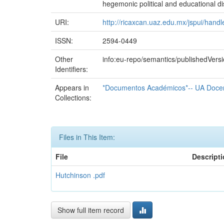
hegemonic political and educational d
URI:
http://ricaxcan.uaz.edu.mx/jspui/han
ISSN:
2594-0449
Other
info:eu-repo/semantics/publishedVers
Identifiers:
Appears in
*Documentos Académicos*-- UA Docen
Collections:
Files in This Item:
File
Descript
Hutchinson .pdf
Show full item record