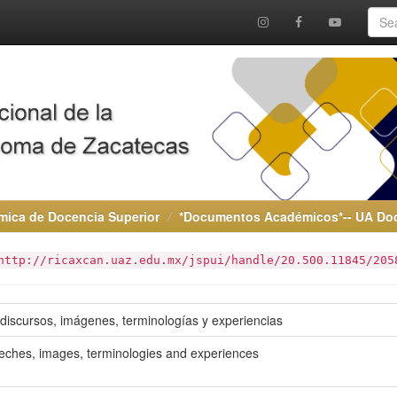
ica de Docencia Superior
*Documentos Académicos*-- UA Doc
http://ricaxcan.uaz.edu.mx/jspui/handle/20.500.11845/205
discursos, imágenes, terminologías y experiencias
eeches, images, terminologies and experiences