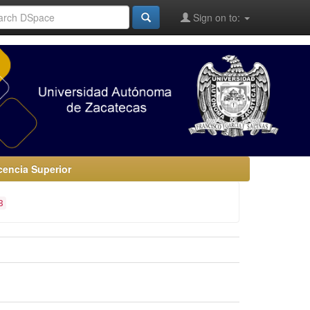
Sign on to:
encia Superior
8