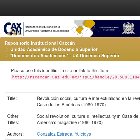
Repositorio Institucional Caxcán
Unidad Académica de Docencia Superior
*Documentos Académicos*-- UA Docencia Superior
Please use this identifier to cite or link to this item:
http://ricaxcan.uaz.edu.mx/jspui/handle/20.500.1184
Title:
Revolución social, cultura e intelectualidad en la rev
Casa de las Américas (1960-1970)
Other
Social revolution, culture & intellectuality in Casa de 
Titles:
America’s magazine (1960-1970)
Authors:
González Estrada, Yuleidys