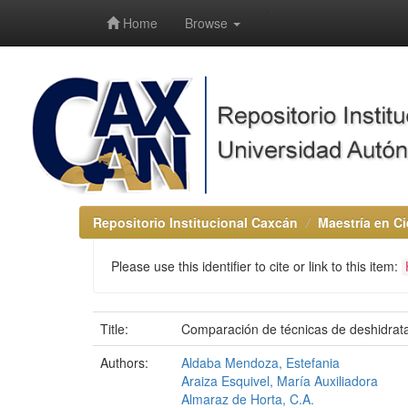
-->
Home
Browse
Repositorio Institucional Caxcán
Maestría en Ci
Please use this identifier to cite or link to this item:
Title:
Comparación de técnicas de deshidrataci
Authors:
Aldaba Mendoza, Estefania
Araiza Esquivel, María Auxiliadora
Almaraz de Horta, C.A.