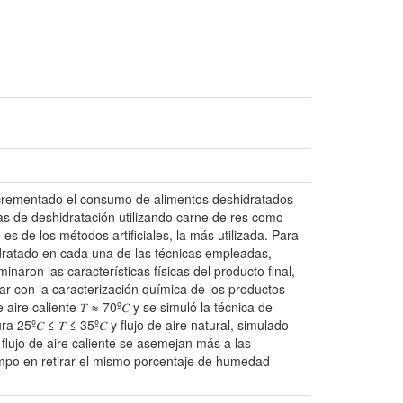
incrementado el consumo de alimentos deshidratados
as de deshidratación utilizando carne de res como
es de los métodos artificiales, la más utilizada. Para
dratado en cada una de las técnicas empleadas,
ron las características físicas del producto final,
ar con la caracterización química de los productos
ire caliente 𝑇 ≈ 70º𝐶 y se simuló la técnica de
25º𝐶 ≤ 𝑇 ≤ 35º𝐶 y flujo de aire natural, simulado
 flujo de aire caliente se asemejan más a las
empo en retirar el mismo porcentaje de humedad