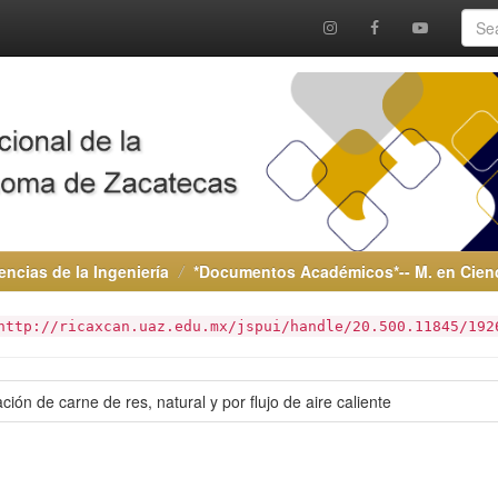
encias de la Ingeniería
*Documentos Académicos*-- M. en Cienci
http://ricaxcan.uaz.edu.mx/jspui/handle/20.500.11845/192
ón de carne de res, natural y por flujo de aire caliente