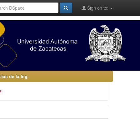
Sign on to:
as de la Ing.
6