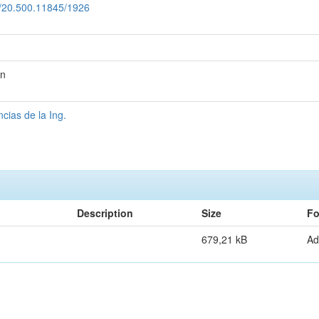
le/20.500.11845/1926
on
ias de la Ing.
Description
Size
Fo
679,21 kB
Ad