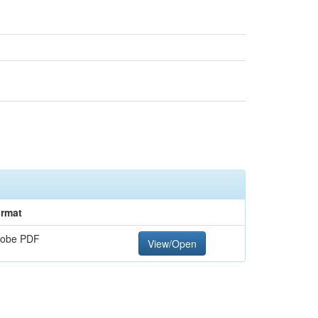
rmat
obe PDF
View/Open