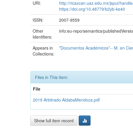
URI:
http://ricaxcan.uaz.edu.mx/jspui/hand
https://doi.org/10.48779/b2yb-ke40
ISSN:
2007-9559
Other
info:eu-repo/semantics/publishedVersi
Identifiers:
Appears in
*Documentos Académicos*-- M. en Cienc
Collections:
Files in This Item:
File
2019 Arbitrado AldabaMendoza.pdf
Show full item record