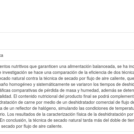
ca
entos nutritivos que garanticen una alimentación balanceada, se ha 
e investigación se hace una comparación de la eficiencia de dos técnic
ado natural contra la técnica de secado por flujo de aire caliente, que 
maño homogéneo y sistemáticamente se variaron los tiempos de deshi
áficas comparativas de pérdida de masa y humedad, además se determina
lidad. El contenido nutricional del producto final se podrá complement
dratación de carne por medio de un deshidratador comercial de flujo de a
a de un reflector de halógeno, simulando las condiciones de temperatura 
io. Los resultados de la caracterización física de la deshidratación por
En conclusión, la técnica de secado natural tarda más del doble de ti
secado por flujo de aire caliente.