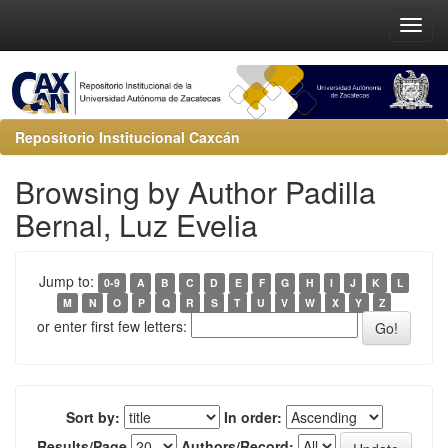
Repositorio Institucional Caxcán
Browsing by Author Padilla
Bernal, Luz Evelia
Jump to:
0-9
A
B
C
D
E
F
G
H
I
J
K
L
M
N
O
P
Q
R
S
T
U
V
W
X
Y
Z
or enter first few letters:
Sort by:
In order:
Results/Page
Authors/Record: