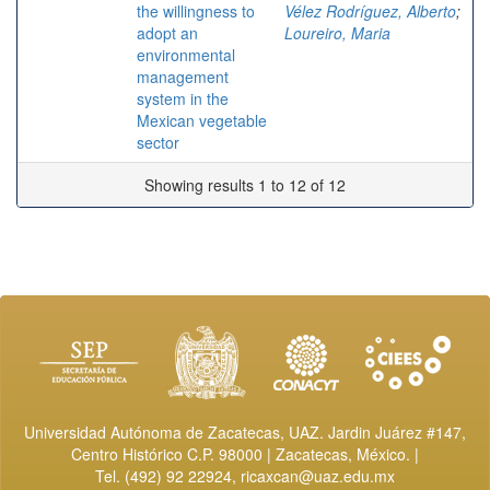
the willingness to
Vélez Rodríguez, Alberto
;
adopt an
Loureiro, Maria
environmental
management
system in the
Mexican vegetable
sector
Showing results 1 to 12 of 12
Universidad Autónoma de Zacatecas, UAZ. Jardin Juárez #147,
Centro Histórico C.P. 98000 | Zacatecas, México. |
Tel. (492) 92 22924,
ricaxcan@uaz.edu.mx