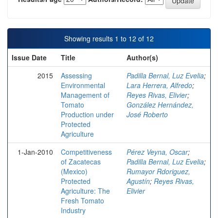
Showing results 1 to 12 of 12
Issue Date
Title
Author(s)
2015
Assessing
Padilla Bernal, Luz Evelia
;
Environmental
Lara Herrera, Alfredo
;
Management of
Reyes Rivas, Elivier
;
Tomato
González Hernández,
Production under
José Roberto
Protected
Agriculture
1-Jan-2010
Competitiveness
Pérez Veyna, Oscar
;
of Zacatecas
Padilla Bernal, Luz Evelia
;
(Mexico)
Rumayor Rdoriguez,
Protected
Agustín
;
Reyes Rivas,
Agriculture: The
Elivier
Fresh Tomato
Industry