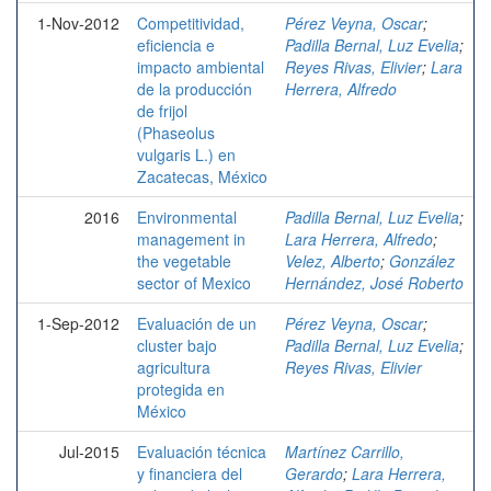
1-Nov-2012
Competitividad,
Pérez Veyna, Oscar
;
eficiencia e
Padilla Bernal, Luz Evelia
;
impacto ambiental
Reyes Rivas, Elivier
;
Lara
de la producción
Herrera, Alfredo
de frijol
(Phaseolus
vulgaris L.) en
Zacatecas, México
2016
Environmental
Padilla Bernal, Luz Evelia
;
management in
Lara Herrera, Alfredo
;
the vegetable
Velez, Alberto
;
González
sector of Mexico
Hernández, José Roberto
1-Sep-2012
Evaluación de un
Pérez Veyna, Oscar
;
cluster bajo
Padilla Bernal, Luz Evelia
;
agricultura
Reyes Rivas, Elivier
protegida en
México
Jul-2015
Evaluación técnica
Martínez Carrillo,
y financiera del
Gerardo
;
Lara Herrera,