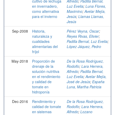
cultivo de lechuga
Alfredo
;
Padilla Bernal,
en invernadero,
Luz Evelia
;
Luna Flores,
como alternativa
Maximino
;
Avelar Mejía,
para el invierno
Jesús
;
Llamas Llamas,
Jesús
Sep-2008
Historia,
Pérez Veyna, Oscar
;
naturaleza y
Reyes Rivas, Elivier
;
cualidades
Padilla Bernal, Luz Evelia
;
alimentarias del
López Jáquez, Pedro
fríjol
May-2018
Proporción de
De la Rosa Rodríguez,
drenaje de la
Rodolfo
;
Lara Herrera,
solución nutritiva
Alfredo
;
Padilla Bernal,
en el rendimiento
Luz Evelia
;
Avelar Mejía,
y calidad de
José de Jesús
;
España
tomate en
Luna, Martha Patricia
hidroponía
Dec-2016
Rendimiento y
De la Rosa Rodríguez,
calidad de tomate
Rodolfo
;
Lara Herrera,
en sistemas
Alfredo
;
Lozano