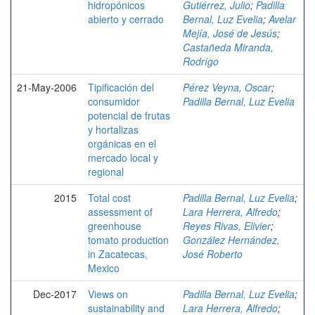
hidropónicos
Gutiérrez, Julio
;
Padilla
abierto y cerrado
Bernal, Luz Evelia
;
Avelar
Mejía, José de Jesús
;
Castañeda Miranda,
Rodrígo
21-May-2006
Tipificación del
Pérez Veyna, Oscar
;
consumidor
Padilla Bernal, Luz Evelia
potencial de frutas
y hortalizas
orgánicas en el
mercado local y
regional
2015
Total cost
Padilla Bernal, Luz Evelia
;
assessment of
Lara Herrera, Alfredo
;
greenhouse
Reyes Rivas, Elivier
;
tomato production
González Hernández,
in Zacatecas,
José Roberto
Mexico
Dec-2017
Views on
Padilla Bernal, Luz Evelia
;
sustainability and
Lara Herrera, Alfredo
;