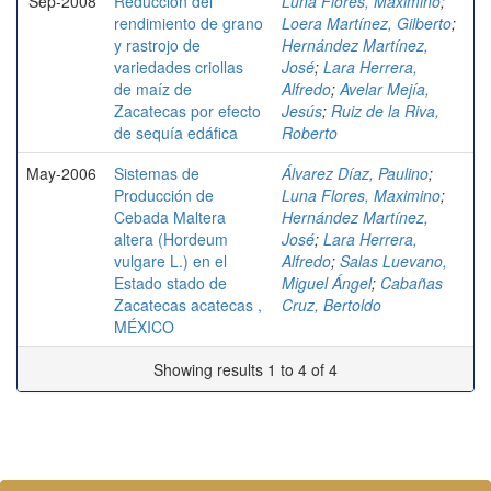
Sep-2008
Reducción del
Luna Flores, Maximino
;
rendimiento de grano
Loera Martínez, Gilberto
;
y rastrojo de
Hernández Martínez,
variedades criollas
José
;
Lara Herrera,
de maíz de
Alfredo
;
Avelar Mejía,
Zacatecas por efecto
Jesús
;
Ruiz de la Riva,
de sequía edáfica
Roberto
May-2006
Sistemas de
Álvarez Díaz, Paulino
;
Producción de
Luna Flores, Maximino
;
Cebada Maltera
Hernández Martínez,
altera (Hordeum
José
;
Lara Herrera,
vulgare L.) en el
Alfredo
;
Salas Luevano,
Estado stado de
Miguel Ángel
;
Cabañas
Zacatecas acatecas ,
Cruz, Bertoldo
MÉXICO
Showing results 1 to 4 of 4