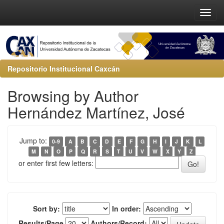
Repositorio Institucional Caxcán
Browsing by Author
Hernández Martínez, José
Jump to:
0-9
A
B
C
D
E
F
G
H
I
J
K
L
M
N
O
P
Q
R
S
T
U
V
W
X
Y
Z
or enter first few letters:
Sort by:
In order:
Results/Page
Authors/Record: