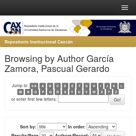
Repositorio Institucional Caxcán
Browsing by Author García
Zamora, Pascual Gerardo
Jump to:
0-9
A
B
C
D
E
F
G
H
I
J
K
L
M
N
O
P
Q
R
S
T
U
V
W
X
Y
Z
or enter first few letters:
Sort by:
In order:
Results/Page
Authors/Record: