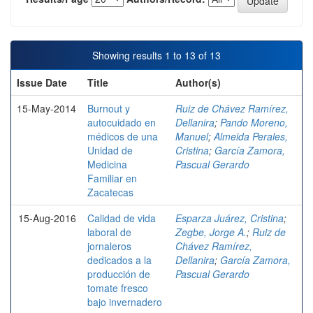
Showing results 1 to 13 of 13
Issue Date
Title
Author(s)
15-May-2014
Burnout y
Ruiz de Chávez Ramírez,
autocuidado en
Dellanira
;
Pando Moreno,
médicos de una
Manuel
;
Almeida Perales,
Unidad de
Cristina
;
García Zamora,
Medicina
Pascual Gerardo
Familiar en
Zacatecas
15-Aug-2016
Calidad de vida
Esparza Juárez, Cristina
;
laboral de
Zegbe, Jorge A.
;
Ruiz de
jornaleros
Chávez Ramírez,
dedicados a la
Dellanira
;
García Zamora,
producción de
Pascual Gerardo
tomate fresco
bajo invernadero