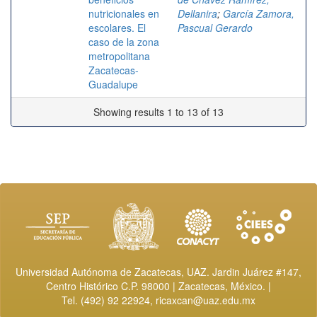
nutricionales en
Dellanira
;
García Zamora,
escolares. El
Pascual Gerardo
caso de la zona
metropolitana
Zacatecas-
Guadalupe
Showing results 1 to 13 of 13
Universidad Autónoma de Zacatecas, UAZ. Jardin Juárez #147,
Centro Histórico C.P. 98000 | Zacatecas, México. |
Tel. (492) 92 22924,
ricaxcan@uaz.edu.mx