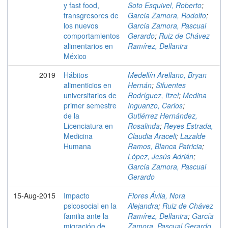
y fast food,
Soto Esquivel, Roberto
;
transgresores de
García Zamora, Rodolfo
;
los nuevos
García Zamora, Pascual
comportamientos
Gerardo
;
Ruiz de Chávez
alimentarios en
Ramírez, Dellanira
México
2019
Hábitos
Medellín Arellano, Bryan
alimenticios en
Hernán
;
Sifuentes
universitarios de
Rodríguez, Itzel
;
Medina
primer semestre
Inguanzo, Carlos
;
de la
Gutiérrez Hernández,
Licenciatura en
Rosalinda
;
Reyes Estrada,
Medicina
Claudia Araceli
;
Lazalde
Humana
Ramos, Blanca Patricia
;
López, Jesús Adrián
;
García Zamora, Pascual
Gerardo
15-Aug-2015
Impacto
Flores Ávila, Nora
psicosocial en la
Alejandra
;
Ruiz de Chávez
familia ante la
Ramírez, Dellanira
;
García
migración de
Zamora, Pascual Gerardo