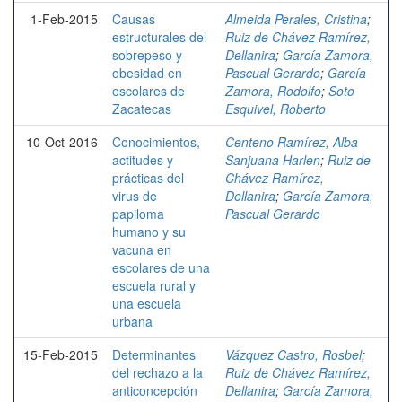
1-Feb-2015
Causas
Almeida Perales, Cristina
;
estructurales del
Ruiz de Chávez Ramírez,
sobrepeso y
Dellanira
;
García Zamora,
obesidad en
Pascual Gerardo
;
García
escolares de
Zamora, Rodolfo
;
Soto
Zacatecas
Esquivel, Roberto
10-Oct-2016
Conocimientos,
Centeno Ramírez, Alba
actitudes y
Sanjuana Harlen
;
Ruiz de
prácticas del
Chávez Ramírez,
virus de
Dellanira
;
García Zamora,
papiloma
Pascual Gerardo
humano y su
vacuna en
escolares de una
escuela rural y
una escuela
urbana
15-Feb-2015
Determinantes
Vázquez Castro, Rosbel
;
del rechazo a la
Ruiz de Chávez Ramírez,
anticoncepción
Dellanira
;
García Zamora,