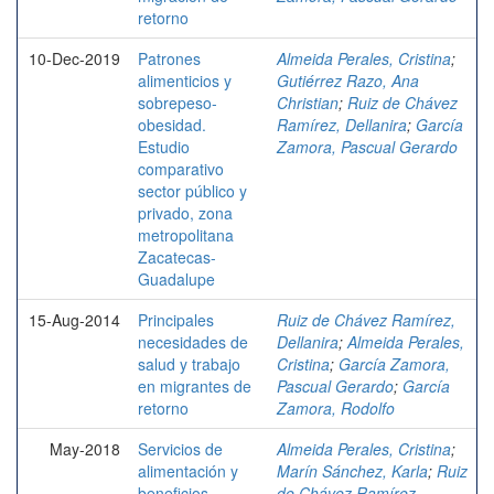
retorno
10-Dec-2019
Patrones
Almeida Perales, Cristina
;
alimenticios y
Gutiérrez Razo, Ana
sobrepeso-
Christian
;
Ruiz de Chávez
obesidad.
Ramírez, Dellanira
;
García
Estudio
Zamora, Pascual Gerardo
comparativo
sector público y
privado, zona
metropolitana
Zacatecas-
Guadalupe
15-Aug-2014
Principales
Ruiz de Chávez Ramírez,
necesidades de
Dellanira
;
Almeida Perales,
salud y trabajo
Cristina
;
García Zamora,
en migrantes de
Pascual Gerardo
;
García
retorno
Zamora, Rodolfo
May-2018
Servicios de
Almeida Perales, Cristina
;
alimentación y
Marín Sánchez, Karla
;
Ruiz
beneficios
de Chávez Ramírez,