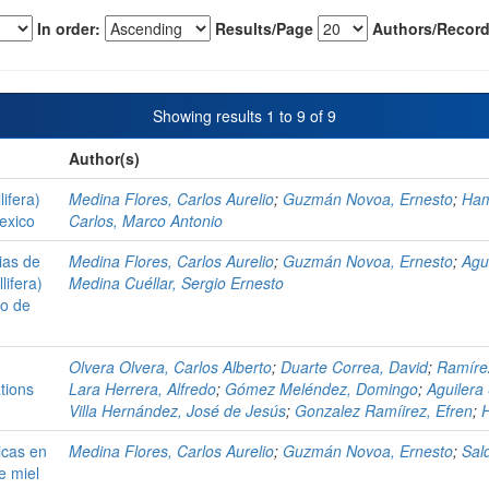
In order:
Results/Page
Authors/Record
Showing results 1 to 9 of 9
Author(s)
ifera)
Medina Flores, Carlos Aurelio
;
Guzmán Novoa, Ernesto
;
Ham
Mexico
Carlos, Marco Antonio
ias de
Medina Flores, Carlos Aurelio
;
Guzmán Novoa, Ernesto
;
Agui
lifera)
Medina Cuéllar, Sergio Ernesto
do de
d
Olvera Olvera, Carlos Alberto
;
Duarte Correa, David
;
Ramíre
tions
Lara Herrera, Alfredo
;
Gómez Meléndez, Domingo
;
Aguilera 
Villa Hernández, José de Jesús
;
Gonzalez Ramíirez, Efren
;
H
icas en
Medina Flores, Carlos Aurelio
;
Guzmán Novoa, Ernesto
;
Sal
e miel