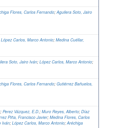
chiga Flores, Carlos Fernando
;
Aguilera Soto, Jairo
;
López Carlos, Marco Antonio
;
Medina Cuéllar,
lera Soto, Jairo Iván
;
López Carlos, Marco Antonio
;
chiga Flores, Carlos Fernando
;
Gutiérrez Bañuelos,
r
;
Perez Vázquez, E.D.
;
Muro Reyes, Alberto
;
Díaz
rrez Piña, Francisco Javier
;
Medina Flores, Carlos
o Iván
;
López Carlos, Marco Antonio
;
Aréchiga