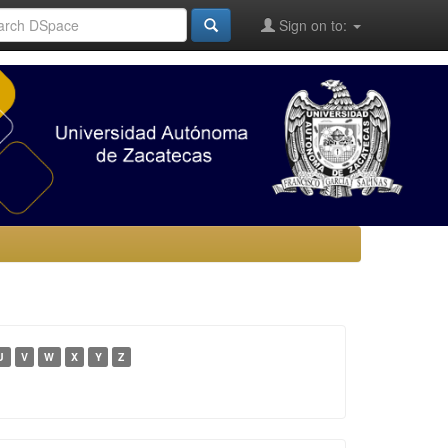
Sign on to:
U
V
W
X
Y
Z