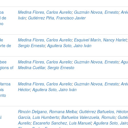
roa
Medina Flores, Carlos Aurelio
;
Guzmán Novoa, Ernesto
;
Aré
l de
Iván
;
Gutiérrez Piña, Francisco Javier
no
de
Medina Flores, Carlos Aurelio
;
Esquivel Marín, Nancy Harlet
orte de
Sergio Ernesto
;
Aguilera Soto, Jairo Iván
 bee
Medina Flores, Carlos Aurelio
;
Guzmán Novoa, Ernesto
;
Agui
gions of
Medina Cuéllar, Sergio Ernesto
Varroa
Medina Flores, Carlos Aurelio
;
Guzmán Novoa, Ernesto
;
Aré
pis
Héctor
;
Aguilera Soto, Jairo Iván
ento
n
Rincón Delgano, Romana Melba
;
Gutiérrez Bañuelos, Hécto
l
García, Luis Humberto
;
Bañuelos Valenzuela, Romulo
;
Gutié
Aurelio
;
Escareño Sanchez, Luis Manuel
;
Aguilera Soto, Jair