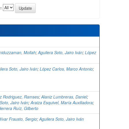
:
iduzzaman, Mollah
;
Aguilera Soto, Jairo Iván
;
López
lera Soto, Jairo Iván
;
López Carlos, Marco Antonio
;
z Rodriguez, Ramses
;
Alaniz Lumbreras, Daniel
;
Soto, Jairo Iván
;
Araiza Esquivel, María Auxiliadora
;
errera Ruíz, Gilberto
dívar Frausto, Sergio
;
Aguilera Soto, Jairo Iván