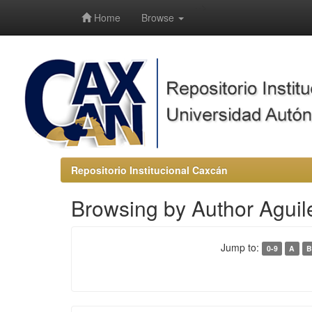
-->
Home
Browse
Repositorio Institucional Caxcán
Browsing by Author Aguile
Jump to:
0-9
A
B