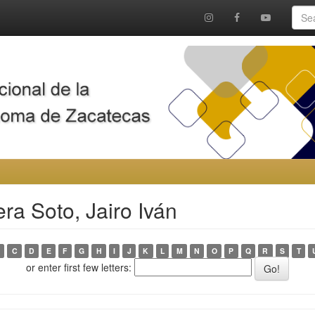
ra Soto, Jairo Iván
C
D
E
F
G
H
I
J
K
L
M
N
O
P
Q
R
S
T
or enter first few letters: