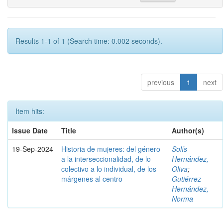
Results 1-1 of 1 (Search time: 0.002 seconds).
previous
1
next
Item hits:
Issue Date
Title
Author(s)
19-Sep-2024
Historia de mujeres: del género
Solís
a la interseccionalidad, de lo
Hernández,
colectivo a lo individual, de los
Oliva
;
márgenes al centro
Gutiérrez
Hernández,
Norma