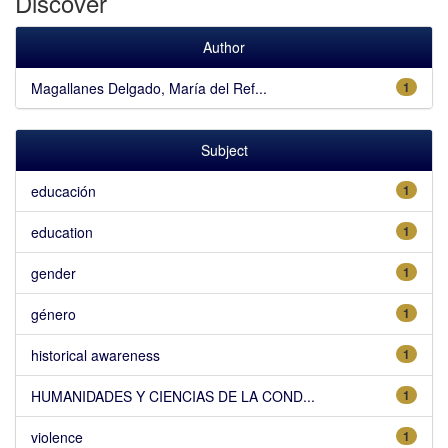
Discover
Author
Magallanes Delgado, María del Ref...
1
Subject
educación
1
education
1
gender
1
género
1
historical awareness
1
HUMANIDADES Y CIENCIAS DE LA COND...
1
violence
1