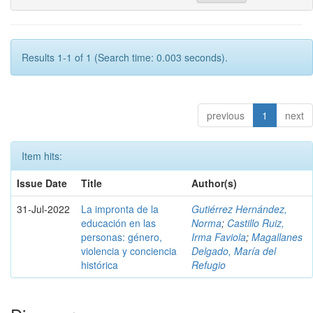
Results 1-1 of 1 (Search time: 0.003 seconds).
previous
1
next
Item hits:
Issue Date
Title
Author(s)
31-Jul-2022
La impronta de la
Gutiérrez Hernández,
educación en las
Norma
;
Castillo Ruiz,
personas: género,
Irma Faviola
;
Magallanes
violencia y conciencia
Delgado, María del
histórica
Refugio