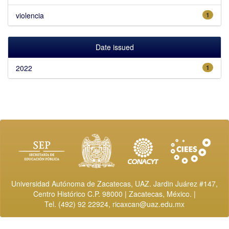
violencia
1
Date issued
2022
1
Universidad Autónoma de Zacatecas, UAZ. Jardin Juárez #147,
Centro Histórico C.P. 98000 | Zacatecas, México. |
Tel. (492) 92 22924,
ricaxcan@uaz.edu.mx