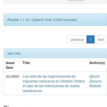
Results 1-1 of 1 (Search time: 0.002 seconds).
previous
1
next
Item hits:
Issue
Title
Author(s)
Date
Jul-2004
Los retos de las organizaciones de
García
migrantes mexicanos en Estados Unidos:
Zamora,
el caso de las federaciones de clubes
Rodolfo
zacatecanos.