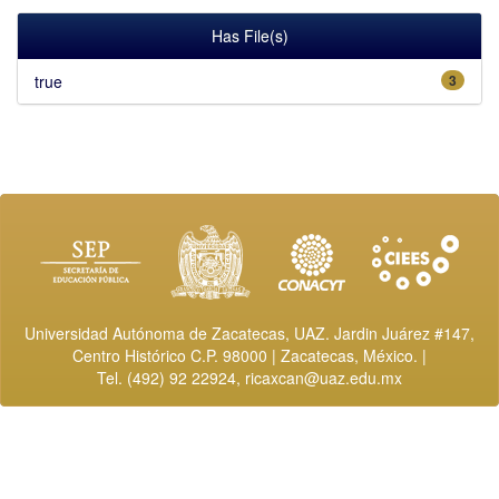
Has File(s)
true
3
Universidad Autónoma de Zacatecas, UAZ. Jardin Juárez #147,
Centro Histórico C.P. 98000 | Zacatecas, México. |
Tel. (492) 92 22924,
ricaxcan@uaz.edu.mx