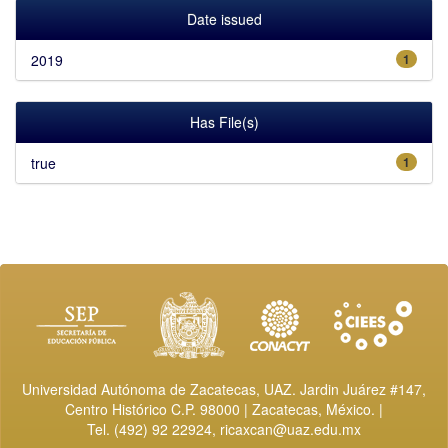
Date issued
2019
1
Has File(s)
true
1
Universidad Autónoma de Zacatecas, UAZ. Jardin Juárez #147,
Centro Histórico C.P. 98000 | Zacatecas, México. |
Tel. (492) 92 22924,
ricaxcan@uaz.edu.mx