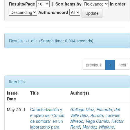
Results/Page
|
Sort items by
In order
Authors/record
Results 1-1 of 1 (Search time: 0.004 seconds).
previous
1
next
Item hits:
Issue
Title
Author(s)
Date
May-2011
Caracterización y
Gallego Díaz, Eduardo
;
del
empleo de "Conos
Valle Diez, Aurora
;
Lorente,
de sombra" en un
Alfredo
;
Vega Carrillo, Héctor
laboratorio para
René
;
Mendez Villafañe,