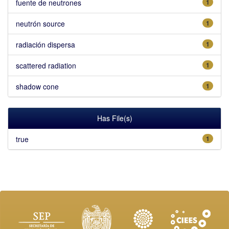
fuente de neutrones
1
neutrón source
1
radiación dispersa
1
scattered radiation
1
shadow cone
1
Has File(s)
true
1