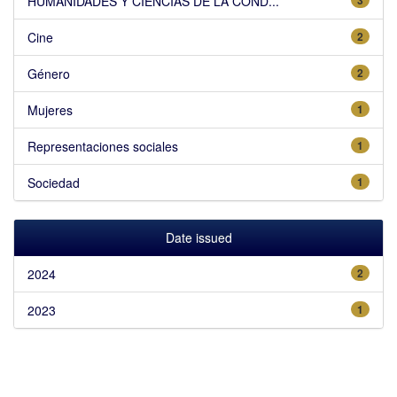
HUMANIDADES Y CIENCIAS DE LA COND...
Cine
2
Género
2
Mujeres
1
Representaciones sociales
1
Sociedad
1
Date issued
2024
2
2023
1