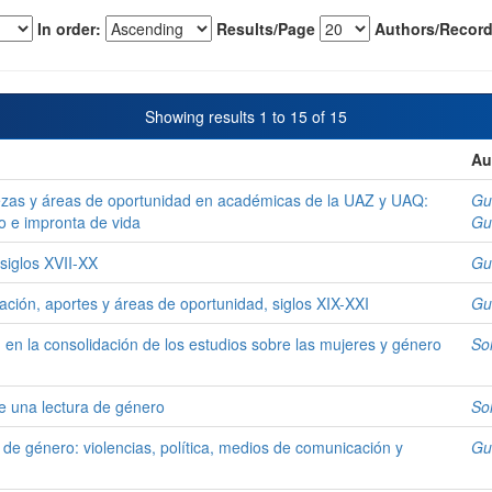
In order:
Results/Page
Authors/Record
Showing results 1 to 15 of 15
Au
lezas y áreas de oportunidad en académicas de la UAZ y UAQ:
Gu
 e impronta de vida
Gu
 siglos XVII-XX
Gu
zación, aportes y áreas de oportunidad, siglos XIX-XXI
Gu
n en la consolidación de los estudios sobre las mujeres y género
So
e una lectura de género
So
 de género: violencias, política, medios de comunicación y
Gu