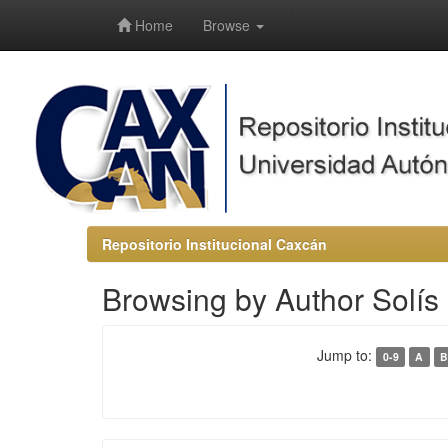
-->
Home
Browse
Repositorio Institucional Caxcán
Browsing by Author Solís
Jump to:
0-9
A
B