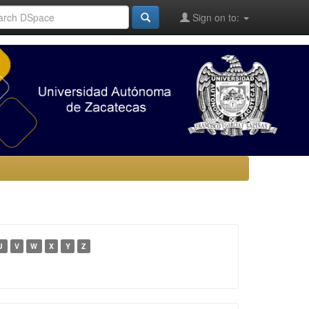
Sign on to:
U
V
W
X
Y
Z