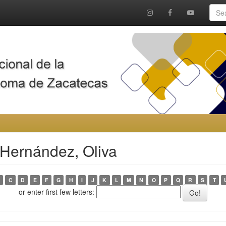
 Hernández, Oliva
C
D
E
F
G
H
I
J
K
L
M
N
O
P
Q
R
S
T
or enter first few letters: