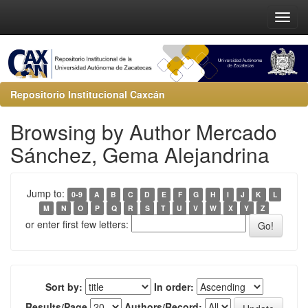
Repositorio Institucional Caxcán
Browsing by Author Mercado
Sánchez, Gema Alejandrina
Jump to:
0-9
A
B
C
D
E
F
G
H
I
J
K
L
M
N
O
P
Q
R
S
T
U
V
W
X
Y
Z
or enter first few letters:
Sort by:
In order:
Results/Page
Authors/Record: