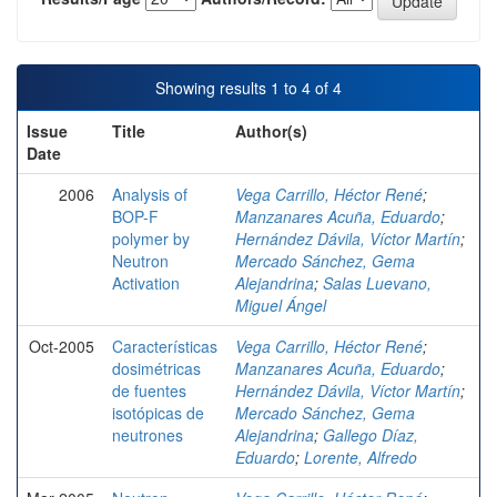
Showing results 1 to 4 of 4
Issue
Title
Author(s)
Date
2006
Analysis of
Vega Carrillo, Héctor René
;
BOP-F
Manzanares Acuña, Eduardo
;
polymer by
Hernández Dávila, Víctor Martín
;
Neutron
Mercado Sánchez, Gema
Activation
Alejandrina
;
Salas Luevano,
Miguel Ángel
Oct-2005
Características
Vega Carrillo, Héctor René
;
dosimétricas
Manzanares Acuña, Eduardo
;
de fuentes
Hernández Dávila, Víctor Martín
;
isotópicas de
Mercado Sánchez, Gema
neutrones
Alejandrina
;
Gallego Díaz,
Eduardo
;
Lorente, Alfredo