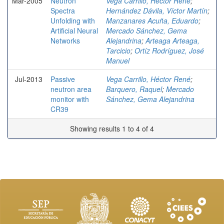
Mar-2005
Neutron
Vega Carrillo, Héctor René
;
Spectra
Hernández Dávila, Víctor Martín
;
Unfolding with
Manzanares Acuña, Eduardo
;
Artificial Neural
Mercado Sánchez, Gema
Networks
Alejandrina
;
Arteaga Arteaga,
Tarcicio
;
Ortíz Rodríguez, José
Manuel
Jul-2013
Passive
Vega Carrillo, Héctor René
;
neutron area
Barquero, Raquel
;
Mercado
monitor with
Sánchez, Gema Alejandrina
CR39
Showing results 1 to 4 of 4