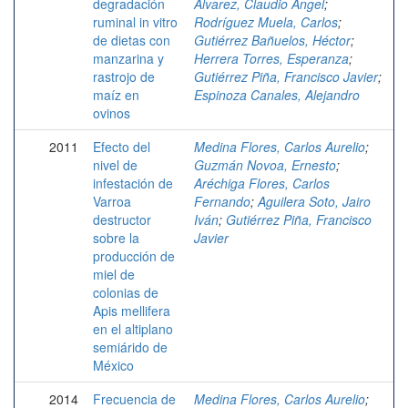
degradación
Álvarez, Claudio Angel
;
ruminal in vitro
Rodríguez Muela, Carlos
;
de dietas con
Gutiérrez Bañuelos, Héctor
;
manzarina y
Herrera Torres, Esperanza
;
rastrojo de
Gutiérrez Piña, Francisco Javier
;
maíz en
Espinoza Canales, Alejandro
ovinos
2011
Efecto del
Medina Flores, Carlos Aurelio
;
nivel de
Guzmán Novoa, Ernesto
;
infestación de
Aréchiga Flores, Carlos
Varroa
Fernando
;
Aguilera Soto, Jairo
destructor
Iván
;
Gutiérrez Piña, Francisco
sobre la
Javier
producción de
miel de
colonias de
Apis mellifera
en el altiplano
semiárido de
México
2014
Frecuencia de
Medina Flores, Carlos Aurelio
;