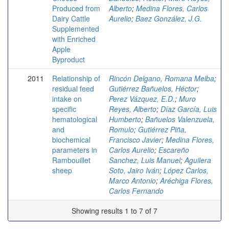
Produced from
Alberto
;
Medina Flores, Carlos
Dairy Cattle
Aurelio
;
Baez González, J.G.
Supplemented
with Enriched
Apple
Byproduct
2011
Relationship of
Rincón Delgano, Romana Melba
;
residual feed
Gutiérrez Bañuelos, Héctor
;
intake on
Perez Vázquez, E.D.
;
Muro
specific
Reyes, Alberto
;
Díaz García, Luis
hematological
Humberto
;
Bañuelos Valenzuela,
and
Romulo
;
Gutiérrez Piña,
biochemical
Francisco Javier
;
Medina Flores,
parameters in
Carlos Aurelio
;
Escareño
Rambouillet
Sanchez, Luis Manuel
;
Aguilera
sheep
Soto, Jairo Iván
;
López Carlos,
Marco Antonio
;
Aréchiga Flores,
Carlos Fernando
Showing results 1 to 7 of 7