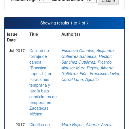
Showing results 1 to 7 of 7
Issue
Title
Author(s)
Date
Jul-2017
Calidad de
Espinoza Canales, Alejandro
;
forraje de
Gutiérrez Bañuelos, Héctor
;
canola
Sánchez Gutiérrez, Ricardo
(Brassica
Alonso
;
Muro Reyes, Alberto
;
napus L.) en
Gutiérrez Piña, Francisco Javier
;
floraciones
Corral Luna, Agustin
temprana y
tardía bajo
condiciones de
temporal en
Zacatecas,
México
2017
Cinética de
Muro Reyes, Alberto
;
Arzola