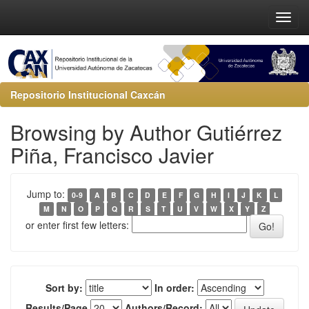
Repositorio Institucional Caxcán
Browsing by Author Gutiérrez
Piña, Francisco Javier
Jump to:
0-9
A
B
C
D
E
F
G
H
I
J
K
L
M
N
O
P
Q
R
S
T
U
V
W
X
Y
Z
or enter first few letters:
Sort by:
In order:
Results/Page
Authors/Record: