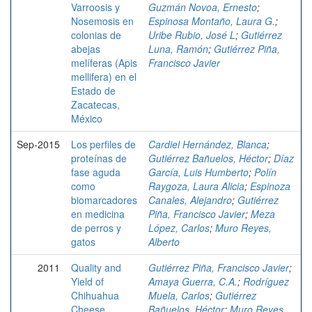
Varroosis y
Guzmán Novoa, Ernesto
;
Nosemosis en
Espinosa Montaño, Laura G.
;
colonias de
Uribe Rubio, José L
;
Gutiérrez
abejas
Luna, Ramón
;
Gutiérrez Piña,
melíferas (Apis
Francisco Javier
mellifera) en el
Estado de
Zacatecas,
México
Sep-2015
Los perfiles de
Cardiel Hernández, Blanca
;
proteínas de
Gutiérrez Bañuelos, Héctor
;
Díaz
fase aguda
García, Luis Humberto
;
Polín
como
Raygoza, Laura Alicia
;
Espinoza
biomarcadores
Canales, Alejandro
;
Gutiérrez
en medicina
Piña, Francisco Javier
;
Meza
de perros y
López, Carlos
;
Muro Reyes,
gatos
Alberto
2011
Quality and
Gutiérrez Piña, Francisco Javier
;
Yield of
Amaya Guerra, C.A.
;
Rodríguez
Chihuahua
Muela, Carlos
;
Gutiérrez
Cheese
Bañuelos, Héctor
;
Muro Reyes,