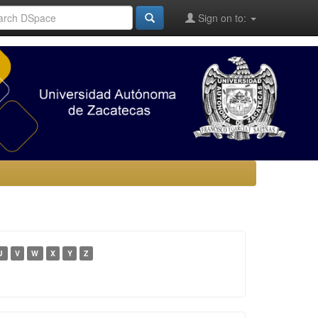
Sign on to:
U
V
W
X
Y
Z