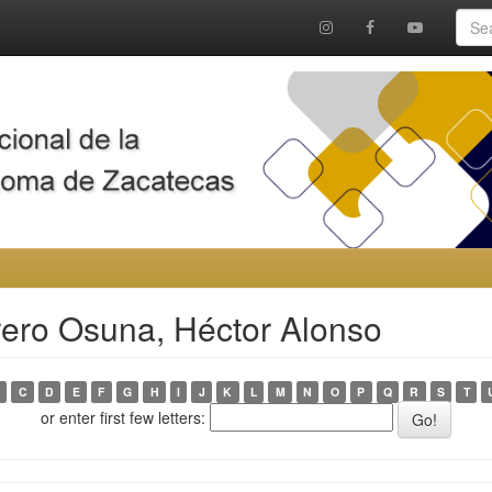
rero Osuna, Héctor Alonso
C
D
E
F
G
H
I
J
K
L
M
N
O
P
Q
R
S
T
or enter first few letters: