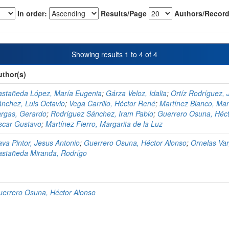
In order:
Results/Page
Authors/Record
Showing results 1 to 4 of 4
uthor(s)
astañeda López, María Eugenia
;
Gárza Veloz, Idalia
;
Ortíz Rodríguez,
nchez, Luis Octavio
;
Vega Carrillo, Héctor René
;
Martínez Blanco, Mar
rgas, Gerardo
;
Rodríguez Sánchez, Iram Pablo
;
Guerrero Osuna, Héct
scar Gustavo
;
Martínez Fierro, Margarita de la Luz
va Pintor, Jesus Antonio
;
Guerrero Osuna, Héctor Alonso
;
Ornelas Va
astañeda Miranda, Rodrígo
errero Osuna, Héctor Alonso