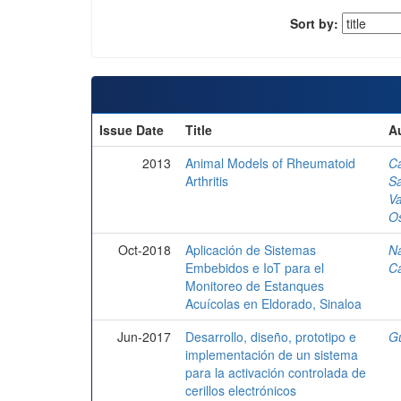
Sort by:
Issue Date
Title
A
2013
Animal Models of Rheumatoid
C
Arthritis
Sá
Va
O
Oct-2018
Aplicación de Sistemas
Na
Embebidos e IoT para el
C
Monitoreo de Estanques
Acuícolas en Eldorado, Sinaloa
Jun-2017
Desarrollo, diseño, prototipo e
Gu
implementación de un sistema
para la activación controlada de
cerillos electrónicos