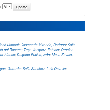
:
 José Manuel
;
Castañeda Miranda, Rodrígo
;
Solís
ía del Rosario
;
Trejo Vázquez, Fabiola
;
Ornelas
or Alonso
;
Delgado Enciso, Iván
;
Meza Zavala,
rgas, Gerardo
;
Solís Sánchez, Luis Octavio
;