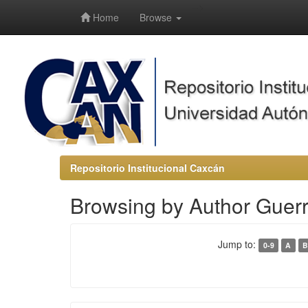
-->
Home
Browse
Repositorio Institucional Caxcán
Browsing by Author Guer
Jump to:
0-9
A
B