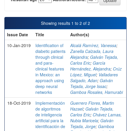
Showing results 1 to 2 of 2
Issue Date
Title
Author(s)
10-Jan-2019
Identification of
Alcalá Ramírez, Vanessa
;
diabetic patients
Zanella Calzada, Laura
through clinical
Alejandra
;
Galván Tejada,
and para-
Carlos Eric
;
García
clinical features
Hernández, Alejandra
;
Crúz
in Mexico: an
López, Miguel
;
Valladares
approach using
Salgado, Adan
;
Galván
deep neural
Tejada, Jorge Issac
;
networks
Gamboa Rosales, Hamurabi
18-Oct-2019
Implementación
Guerrero Flores, Martin
de algoritmos
Hazael
;
Galván Tejada,
de inteligencia
Carlos Eric
;
Chávez Lamas,
artificial para la
Nubia Maricela
;
Galván
identificación de
Tejada, Jorge
;
Gamboa