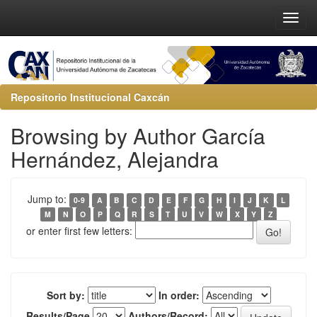
Repositorio Institucional Caxcán
Browsing by Author García
Hernández, Alejandra
Jump to:
0-9
A
B
C
D
E
F
G
H
I
J
K
L
M
N
O
P
Q
R
S
T
U
V
W
X
Y
Z
or enter first few letters:
Sort by:
In order:
Results/Page
Authors/Record: