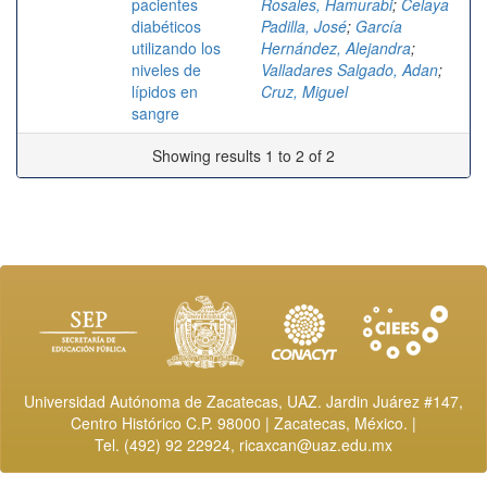
pacientes
Rosales, Hamurabi
;
Celaya
diabéticos
Padilla, José
;
García
utilizando los
Hernández, Alejandra
;
niveles de
Valladares Salgado, Adan
;
lípidos en
Cruz, Miguel
sangre
Showing results 1 to 2 of 2
Universidad Autónoma de Zacatecas, UAZ. Jardin Juárez #147,
Centro Histórico C.P. 98000 | Zacatecas, México. |
Tel. (492) 92 22924,
ricaxcan@uaz.edu.mx