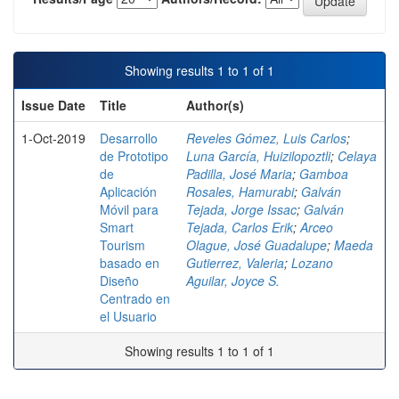
Showing results 1 to 1 of 1
Issue Date
Title
Author(s)
1-Oct-2019
Desarrollo
Reveles Gómez, Luis Carlos
;
de Prototipo
Luna García, Huizilopoztli
;
Celaya
de
Padilla, José Maria
;
Gamboa
Aplicación
Rosales, Hamurabi
;
Galván
Móvil para
Tejada, Jorge Issac
;
Galván
Smart
Tejada, Carlos Erik
;
Arceo
Tourism
Olague, José Guadalupe
;
Maeda
basado en
Gutierrez, Valeria
;
Lozano
Diseño
Aguilar, Joyce S.
Centrado en
el Usuario
Showing results 1 to 1 of 1