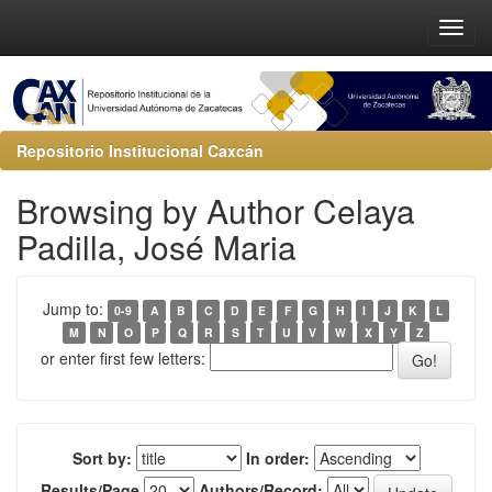
Repositorio Institucional Caxcán
Browsing by Author Celaya
Padilla, José Maria
Jump to:
0-9
A
B
C
D
E
F
G
H
I
J
K
L
M
N
O
P
Q
R
S
T
U
V
W
X
Y
Z
or enter first few letters:
Sort by:
In order:
Results/Page
Authors/Record: