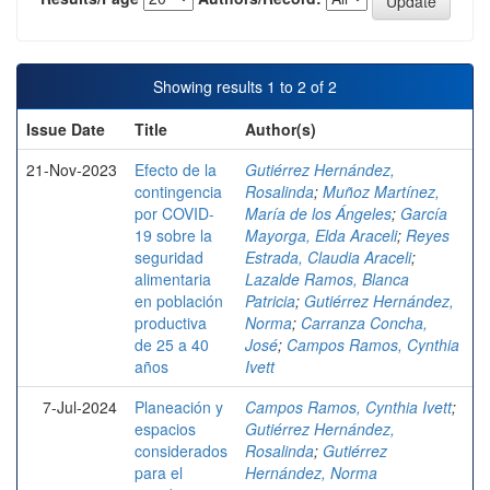
Showing results 1 to 2 of 2
Issue Date
Title
Author(s)
21-Nov-2023
Efecto de la
Gutiérrez Hernández,
contingencia
Rosalinda
;
Muñoz Martínez,
por COVID-
María de los Ángeles
;
García
19 sobre la
Mayorga, Elda Araceli
;
Reyes
seguridad
Estrada, Claudia Araceli
;
alimentaria
Lazalde Ramos, Blanca
en población
Patricia
;
Gutiérrez Hernández,
productiva
Norma
;
Carranza Concha,
de 25 a 40
José
;
Campos Ramos, Cynthia
años
Ivett
7-Jul-2024
Planeación y
Campos Ramos, Cynthia Ivett
;
espacios
Gutiérrez Hernández,
considerados
Rosalinda
;
Gutiérrez
para el
Hernández, Norma