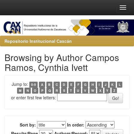
Repositorio Institucional Caxcán
Browsing by Author Campos
Ramos, Cynthia Ivett
Jump to:
0-9
A
B
C
D
E
F
G
H
I
J
K
L
M
N
O
P
Q
R
S
T
U
V
W
X
Y
Z
or enter first few letters:
Sort by:
In order:
Results/Page
Authors/Record: