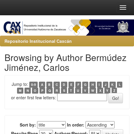
Repositorio Institucional Caxcán
Browsing by Author Bermúdez
Jiménez, Carlos
Jump to:
0-9
A
B
C
D
E
F
G
H
I
J
K
L
M
N
O
P
Q
R
S
T
U
V
W
X
Y
Z
or enter first few letters:
Sort by:
In order:
Results/Page
Authors/Record: