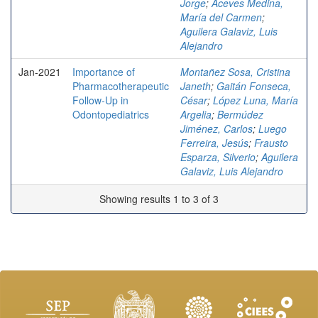
Jorge
;
Aceves Medina,
María del Carmen
;
Aguilera Galaviz, Luis
Alejandro
Jan-2021
Importance of
Montañez Sosa, Cristina
Pharmacotherapeutic
Janeth
;
Gaitán Fonseca,
Follow-Up in
César
;
López Luna, María
Odontopediatrics
Argelia
;
Bermúdez
Jiménez, Carlos
;
Luego
Ferreira, Jesús
;
Frausto
Esparza, Silverio
;
Aguilera
Galaviz, Luis Alejandro
Showing results 1 to 3 of 3