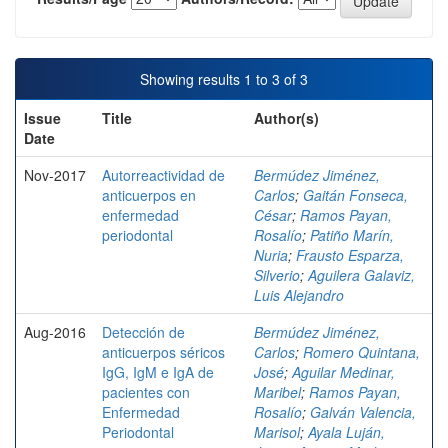
Showing results 1 to 3 of 3
Issue
Title
Author(s)
Date
Nov-2017
Autorreactividad de
Bermúdez Jiménez,
anticuerpos en
Carlos
;
Gaitán Fonseca,
enfermedad
César
;
Ramos Payan,
periodontal
Rosalío
;
Patiño Marín,
Nuria
;
Frausto Esparza,
Silverio
;
Aguilera Galaviz,
Luis Alejandro
Aug-2016
Detección de
Bermúdez Jiménez,
anticuerpos séricos
Carlos
;
Romero Quintana,
IgG, IgM e IgA de
José
;
Aguilar Medinar,
pacientes con
Maribel
;
Ramos Payan,
Enfermedad
Rosalío
;
Galván Valencia,
Periodontal
Marisol
;
Ayala Luján,