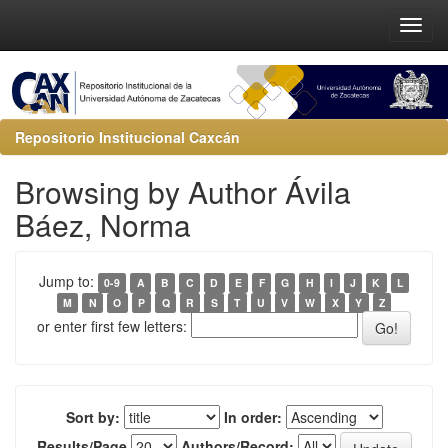
Repositorio Institucional Caxcán
Browsing by Author Ávila
Báez, Norma
Jump to:
0-9
A
B
C
D
E
F
G
H
I
J
K
L
M
N
O
P
Q
R
S
T
U
V
W
X
Y
Z
or enter first few letters:
Sort by:
In order:
Results/Page
Authors/Record: