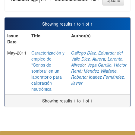
Showing results 1 to 1 of 1
Issue
Title
Author(s)
Date
May-2011
Caracterización y
Gallego Díaz, Eduardo
;
del
empleo de
Valle Diez, Aurora
;
Lorente,
"Conos de
Alfredo
;
Vega Carrillo, Héctor
sombra" en un
René
;
Mendez Villafañe,
laboratorio para
Roberto
;
Ibañez Fernández,
calibración
Javier
neutrónica
Showing results 1 to 1 of 1