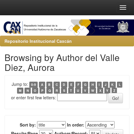
Repositorio Institucional Caxcán
Browsing by Author del Valle
Diez, Aurora
Jump to:
0-9
A
B
C
D
E
F
G
H
I
J
K
L
M
N
O
P
Q
R
S
T
U
V
W
X
Y
Z
or enter first few letters:
Sort by:
In order:
Results/Page
Authors/Record: