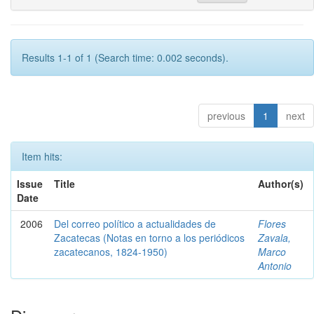
Results 1-1 of 1 (Search time: 0.002 seconds).
previous
1
next
Item hits:
Issue
Title
Author(s)
Date
2006
Del correo político a actualidades de
Flores
Zacatecas (Notas en torno a los periódicos
Zavala,
zacatecanos, 1824-1950)
Marco
Antonio