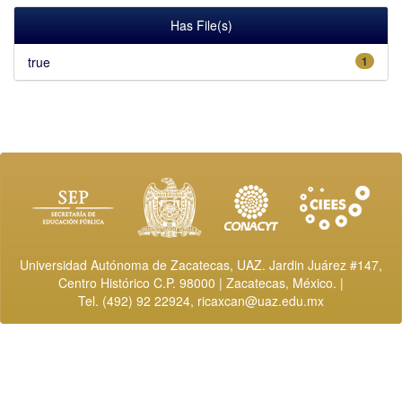
Has File(s)
true
1
Universidad Autónoma de Zacatecas, UAZ. Jardin Juárez #147,
Centro Histórico C.P. 98000 | Zacatecas, México. |
Tel. (492) 92 22924,
ricaxcan@uaz.edu.mx