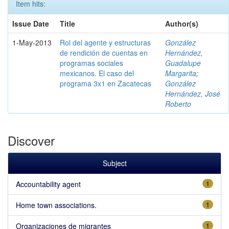
Item hits:
Issue Date
Title
Author(s)
1-May-2013
Rol del agente y estructuras
González
de rendición de cuentas en
Hernández,
programas sociales
Guadalupe
mexicanos. El caso del
Margarita
;
programa 3x1 en Zacatecas
González
Hernández, José
Roberto
Discover
Subject
Accountability agent
1
Home town associations.
1
Organizaciones de migrantes
1