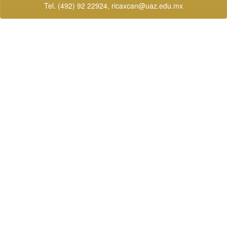
Tel. (492) 92 22924,
ricaxcan@uaz.edu.mx