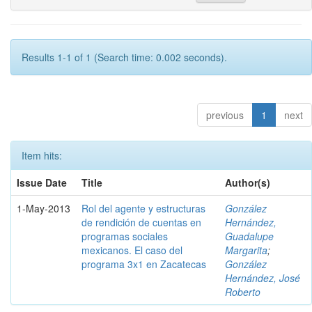
Results 1-1 of 1 (Search time: 0.002 seconds).
previous
1
next
Item hits:
Issue Date
Title
Author(s)
1-May-2013
Rol del agente y estructuras
González
de rendición de cuentas en
Hernández,
programas sociales
Guadalupe
mexicanos. El caso del
Margarita
;
programa 3x1 en Zacatecas
González
Hernández, José
Roberto