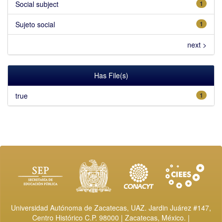
Social subject
1
Sujeto social
1
next >
Has File(s)
true
1
Universidad Autónoma de Zacatecas, UAZ. Jardin Juárez #147,
Centro Histórico C.P. 98000 | Zacatecas, México. |