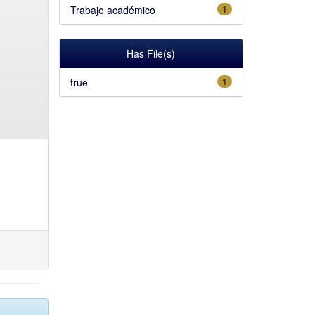
Trabajo académico
1
Has File(s)
true
1