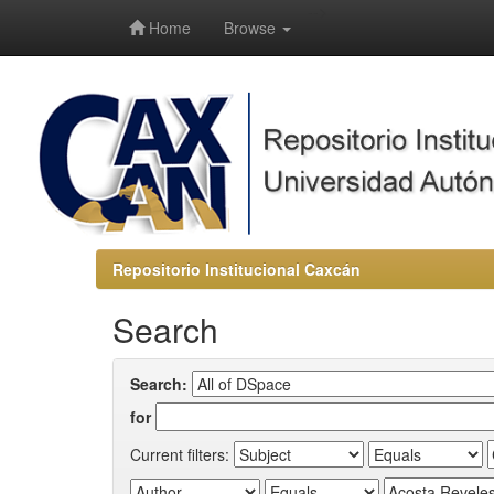
-->
Home
Browse
Repositorio Institucional Caxcán
Search
Search:
for
Current filters: