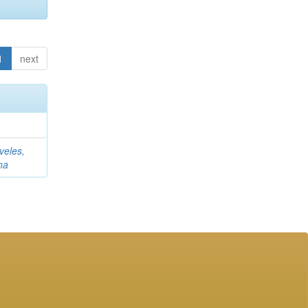
1
next
veles,
na