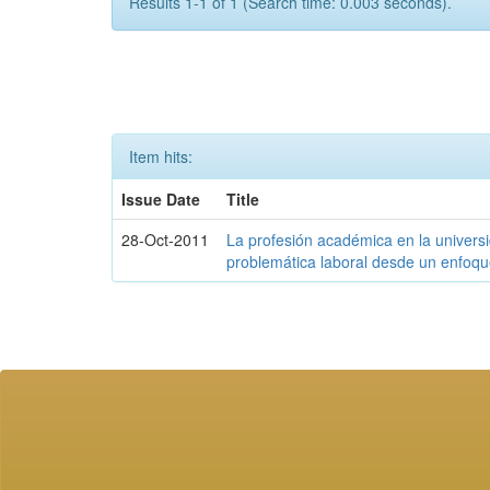
Results 1-1 of 1 (Search time: 0.003 seconds).
Item hits:
Issue Date
Title
28-Oct-2011
La profesión académica en la univers
problemática laboral desde un enfoq