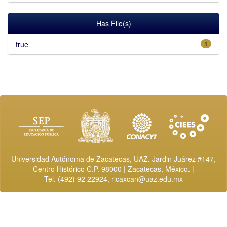
Has File(s)
true
1
Universidad Autónoma de Zacatecas, UAZ. Jardin Juárez #147,
Centro Histórico C.P. 98000 | Zacatecas, México. |
Tel. (492) 92 22924,
ricaxcan@uaz.edu.mx