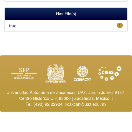
Has File(s)
true
1
Universidad Autónoma de Zacatecas, UAZ. Jardin Juárez #147,
Centro Histórico C.P. 98000 | Zacatecas, México. |
Tel. (492) 92 22924,
ricaxcan@uaz.edu.mx