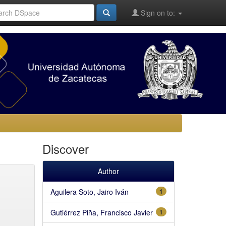
Sign on to:
Discover
Author
Aguilera Soto, Jairo Iván
1
Gutiérrez Piña, Francisco Javier
1