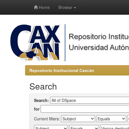
-->
Home
Browse
Repositorio Institucional Caxcán
Search
Search:
for
Current filters: