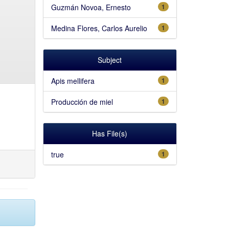
Guzmán Novoa, Ernesto
1
Medina Flores, Carlos Aurelio
1
Subject
Apis mellifera
1
Producción de miel
1
Has File(s)
true
1