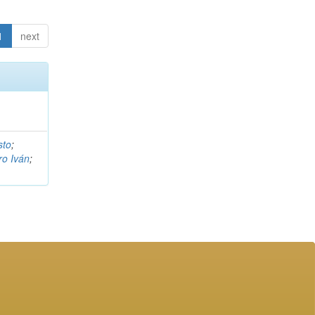
1
next
sto
;
ro Iván
;