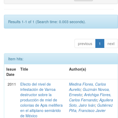
Results 1-1 of 1 (Search time: 0.003 seconds).
previous
1
next
Item hits:
Issue
Title
Author(s)
Date
2011
Efecto del nivel de
Medina Flores, Carlos
infestación de Varroa
Aurelio
;
Guzmán Novoa,
destructor sobre la
Ernesto
;
Aréchiga Flores,
producción de miel de
Carlos Fernando
;
Aguilera
colonias de Apis mellifera
Soto, Jairo Iván
;
Gutiérrez
en el altiplano semiárido
Piña, Francisco Javier
de México