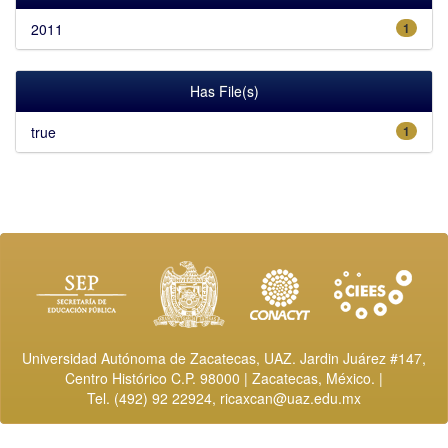
2011
1
Has File(s)
true
1
Universidad Autónoma de Zacatecas, UAZ. Jardin Juárez #147,
Centro Histórico C.P. 98000 | Zacatecas, México. |
Tel. (492) 92 22924,
ricaxcan@uaz.edu.mx