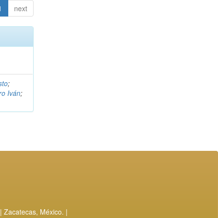
1
next
sto
;
ro Iván
;
| Zacatecas, México. |