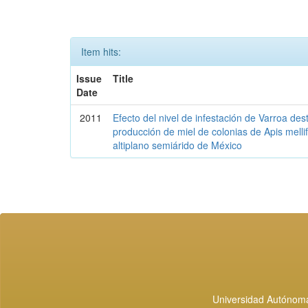
Item hits:
Issue
Title
Date
2011
Efecto del nivel de infestación de Varroa des
producción de miel de colonias de Apis mellif
altiplano semiárido de México
Universidad Autónoma 