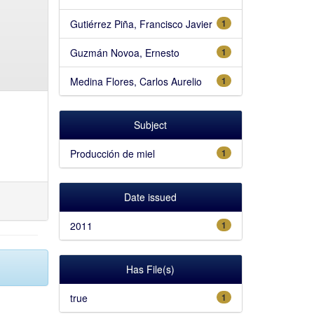
Gutiérrez Piña, Francisco Javier
1
Guzmán Novoa, Ernesto
1
Medina Flores, Carlos Aurelio
1
Subject
Producción de miel
1
Date issued
2011
1
Has File(s)
true
1