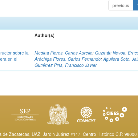
previous
Author(s)
tructor sobre la
Medina Flores, Carlos Aurelio
;
Guzmán Novoa, Erne
era en el
Aréchiga Flores, Carlos Fernando
;
Aguilera Soto, Jai
Gutiérrez Piña, Francisco Javier
de Zacatecas, UAZ. Jardin Juárez #147, Centro Histórico C.P. 98000 