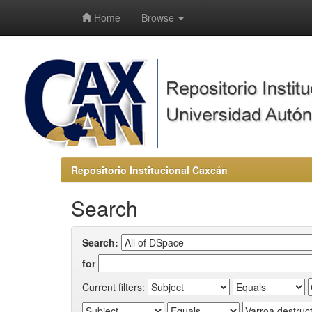
-->
Home
Browse
Repositorio Institucional Caxcán
Search
Search:
for
Current filters: