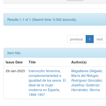
Results 1-1 of 1 (Search time: 0.002 seconds).
previous
1
next
Item hits:
Issue Date
Title
Author(s)
29-Jan-2023
Instrucción femenina,
Magallanes Delgado,
complementariedad e
María del Refugio
;
igualdad de los sexos. El
Rodríguez González,
ideal de la mujer
Josefina
;
Gutiérrez
moderna en España,
Hernández, Norma
1868-1907