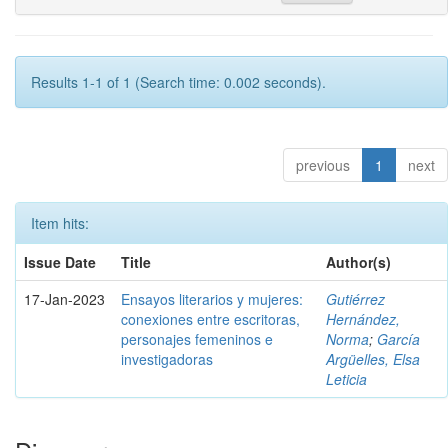
Results 1-1 of 1 (Search time: 0.002 seconds).
previous
1
next
Item hits:
Issue Date
Title
Author(s)
17-Jan-2023
Ensayos literarios y mujeres:
Gutiérrez
conexiones entre escritoras,
Hernández,
personajes femeninos e
Norma
;
García
investigadoras
Argüelles, Elsa
Leticia