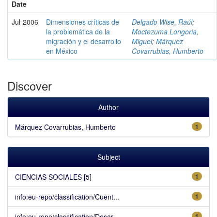
Date
Jul-2006
Dimensiones críticas de
Delgado Wise, Raúl
;
la problemática de la
Moctezuma Longoria,
migración y el desarrollo
Miguel
;
Márquez
en México
Covarrubias, Humberto
Discover
Author
Márquez Covarrubias, Humberto
1
Subject
CIENCIAS SOCIALES [5]
1
info:eu-repo/classification/Cuent...
1
info:eu-repo/classification/Desar...
1