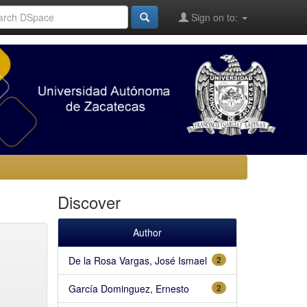
Sign on to:
Discover
Author
De la Rosa Vargas, José Ismael
2
García Dominguez, Ernesto
2