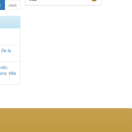
1
next
;
De la
ardo
;
dora
;
Villa