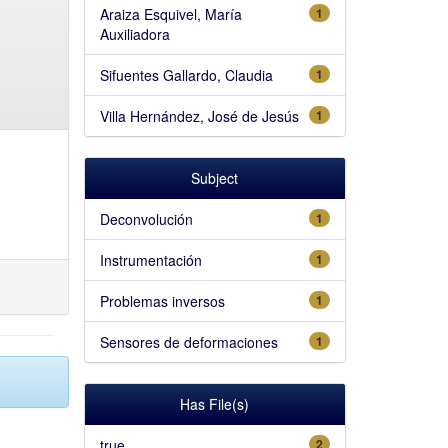
Araiza Esquivel, María
1
Auxiliadora
Sifuentes Gallardo, Claudia
1
Villa Hernández, José de Jesús
1
Subject
Deconvolución
1
Instrumentación
1
Problemas inversos
1
Sensores de deformaciones
1
Has File(s)
true
2