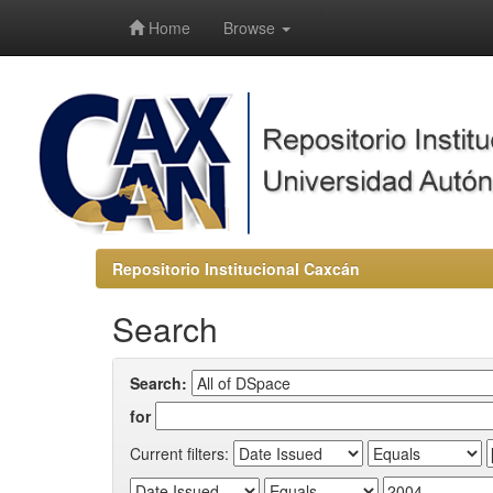
-->
Home
Browse
Repositorio Institucional Caxcán
Search
Search:
for
Current filters: