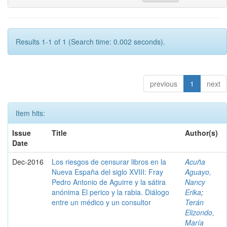
Results 1-1 of 1 (Search time: 0.002 seconds).
previous
1
next
Item hits:
Issue
Title
Author(s)
Date
Dec-2016
Los riesgos de censurar libros en la
Acuña
Nueva España del siglo XVIII: Fray
Aguayo,
Pedro Antonio de Aguirre y la sátira
Nancy
anónima El perico y la rabia. Diálogo
Erika
;
entre un médico y un consultor
Terán
Elizondo,
María