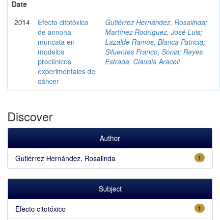
Date
2014
Efecto citotóxico
Gutiérrez Hernández, Rosalinda
;
de annona
Martínez Rodríguez, José Luis
;
muricata en
Lazalde Ramos, Blanca Patricia
;
modelos
Sifuentes Franco, Sonia
;
Reyes
preclínicos
Estrada, Claudia Araceli
experimentales de
cáncer
Discover
Author
Gutiérrez Hernández, Rosalinda
1
Subject
Efecto citotóxico
1