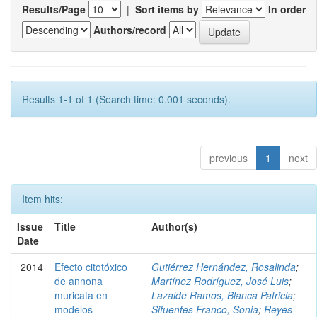
Results/Page
|
Sort items by
In order
Authors/record
Results 1-1 of 1 (Search time: 0.001 seconds).
previous
1
next
Item hits:
Issue
Title
Author(s)
Date
2014
Efecto citotóxico
Gutiérrez Hernández, Rosalinda
;
de annona
Martínez Rodríguez, José Luis
;
muricata en
Lazalde Ramos, Blanca Patricia
;
modelos
Sifuentes Franco, Sonia
;
Reyes