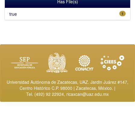
Has File(s)
true
1
Universidad Autónoma de Zacatecas, UAZ. Jardin Juárez #147,
Centro Histórico C.P. 98000 | Zacatecas, México. |
Tel. (492) 92 22924,
ricaxcan@uaz.edu.mx