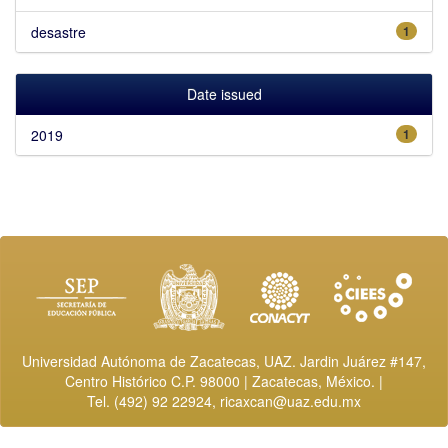
desastre
1
Date issued
2019
1
Universidad Autónoma de Zacatecas, UAZ. Jardin Juárez #147,
Centro Histórico C.P. 98000 | Zacatecas, México. |
Tel. (492) 92 22924,
ricaxcan@uaz.edu.mx