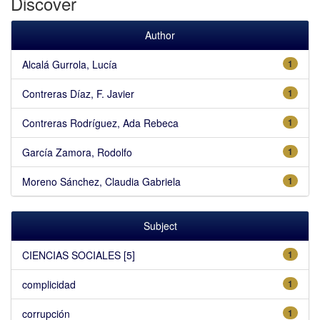
Discover
Author
Alcalá Gurrola, Lucía
1
Contreras Díaz, F. Javier
1
Contreras Rodríguez, Ada Rebeca
1
García Zamora, Rodolfo
1
Moreno Sánchez, Claudia Gabriela
1
Subject
CIENCIAS SOCIALES [5]
1
complicidad
1
corrupción
1