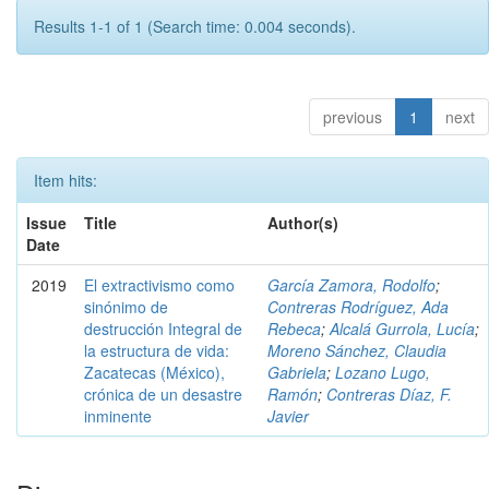
Results 1-1 of 1 (Search time: 0.004 seconds).
previous
1
next
Item hits:
Issue
Title
Author(s)
Date
2019
El extractivismo como
García Zamora, Rodolfo
;
sinónimo de
Contreras Rodríguez, Ada
destrucción Integral de
Rebeca
;
Alcalá Gurrola, Lucía
;
la estructura de vida:
Moreno Sánchez, Claudia
Zacatecas (México),
Gabriela
;
Lozano Lugo,
crónica de un desastre
Ramón
;
Contreras Díaz, F.
inminente
Javier