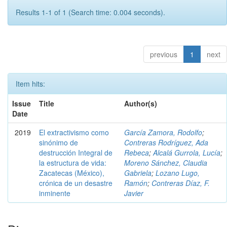
Results 1-1 of 1 (Search time: 0.004 seconds).
previous
1
next
Item hits:
Issue
Title
Author(s)
Date
2019
El extractivismo como
García Zamora, Rodolfo
;
sinónimo de
Contreras Rodríguez, Ada
destrucción Integral de
Rebeca
;
Alcalá Gurrola, Lucía
;
la estructura de vida:
Moreno Sánchez, Claudia
Zacatecas (México),
Gabriela
;
Lozano Lugo,
crónica de un desastre
Ramón
;
Contreras Díaz, F.
inminente
Javier