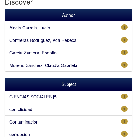
Discover
Author
Alcalá Gurrola, Lucía
1
Contreras Rodríguez, Ada Rebeca
1
García Zamora, Rodolfo
1
Moreno Sánchez, Claudia Gabriela
1
Subject
CIENCIAS SOCIALES [5]
1
complicidad
1
Contaminación
1
corrupción
1