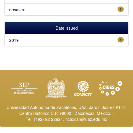
desastre
1
Date issued
2019
1
Universidad Autónoma de Zacatecas, UAZ. Jardin Juárez #147,
Centro Histórico C.P. 98000 | Zacatecas, México. |
Tel. (492) 92 22924,
ricaxcan@uaz.edu.mx