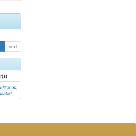
1
next
r(s)
Elizondo,
Isabel