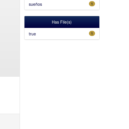
sueños
1
Has File(s)
true
1