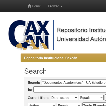
-->
Home
Browse
Repositorio Institucional Caxcán
Search
Search:
for
Current filters: