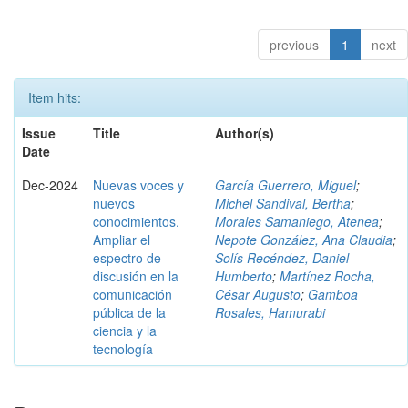
previous
1
next
Item hits:
Issue
Title
Author(s)
Date
Dec-2024
Nuevas voces y
García Guerrero, Miguel
;
nuevos
Michel Sandival, Bertha
;
conocimientos.
Morales Samaniego, Atenea
;
Ampliar el
Nepote González, Ana Claudia
;
espectro de
Solís Recéndez, Daniel
discusión en la
Humberto
;
Martínez Rocha,
comunicación
César Augusto
;
Gamboa
pública de la
Rosales, Hamurabi
ciencia y la
tecnología