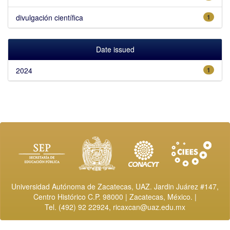
divulgación científica
1
Date issued
2024
1
Universidad Autónoma de Zacatecas, UAZ. Jardin Juárez #147,
Centro Histórico C.P. 98000 | Zacatecas, México. |
Tel. (492) 92 22924,
ricaxcan@uaz.edu.mx