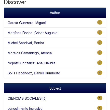
Discover
Author
García Guerrero, Miguel
1
Martínez Rocha, César Augusto
1
Michel Sandival, Bertha
1
Morales Samaniego, Atenea
1
Nepote González, Ana Claudia
1
Solís Recéndez, Daniel Humberto
1
Subject
CIENCIAS SOCIALES [5]
1
conocimiento inclusivo
1